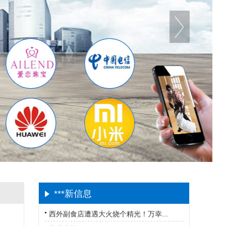
***新信息
西外副食店遭遇大火烧个精光！万幸...